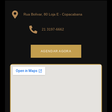
Av. das Américas, 19.011 Posto Shell: Loja B – Recreio dos
Bandeirantes
Rua Bolívar, 80 Loja E - Copacabana
21 3197-6662
AGENDAR AGORA