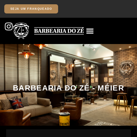
SEJA UM FRANQUEADO
BARBEARIA DO ZÉ - MÉIER
Av. das Américas, 19.011 Posto Shell: Loja B – Recreio dos