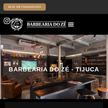
SEJA UM FRANQUEADO
BARBEARIA DO ZÉ - TIJUCA
Av. das Américas, 19.011 Posto Shell: Loja B – Recreio dos